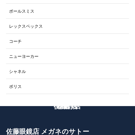
ポールスミス
レックスペックス
コーチ
ニューヨーカー
シャネル
ポリス
後藤寺店
本町店
穂波店
佐藤眼鏡店 メガネのサトー