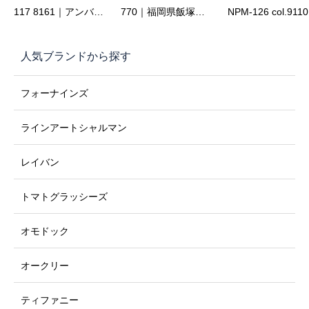
117 8161｜アンバー
770｜福岡県飯塚市
NPM-126 col.911
ササ × ホワイトゴー
で買える大人の女性
ビジネスにも休日
ルドが魅せる大人の
に似合う上質メガネ
も映える。掛け心
人気ブランドから探す
上質なメガネ【佐藤
【佐藤眼鏡店】
とデザインを極め
眼鏡店】
日本製メガネ
フォーナインズ
ラインアートシャルマン
レイバン
トマトグラッシーズ
オモドック
オークリー
ティファニー