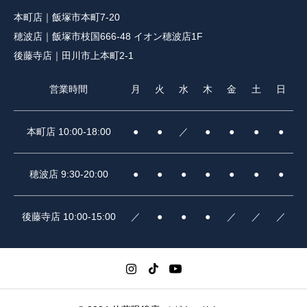
本町店｜飯塚市本町7-20
穂波店｜飯塚市枝国666-48 イオン穂波店1F
後藤寺店｜田川市上本町2-1
営業時間
月
火
水
木
金
土
日
本町店 10:00-18:00
●
●
／
●
●
●
●
穂波店 9:30-20:00
●
●
●
●
●
●
●
後藤寺店 10:00-15:00
／
●
●
●
／
／
／