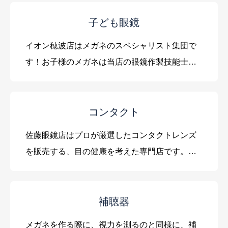
り、子供から大人まであらゆる年齢層に合わせ
た商品バリエーションとなっております。
子ども眼鏡
イオン穂波店はメガネのスペシャリスト集団で
す！お子様のメガネは当店の眼鏡作製技能士に
お任せ下さい！
コンタクト
佐藤眼鏡店はプロが厳選したコンタクトレンズ
を販売する、目の健康を考えた専門店です。ま
た、隣接眼科があり安心です。眼科医もオスス
メする酸素透過率が高く、乾燥に強い「クーパ
ービジョン」をはじめ、他にも多数ご用意して
補聴器
おります。
メガネを作る際に、視力を測るのと同様に、補