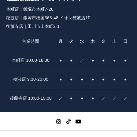
本町店｜飯塚市本町7-20
穂波店｜飯塚市枝国666-48 イオン穂波店1F
後藤寺店｜田川市上本町2-1
営業時間
月
火
水
木
金
土
日
本町店 10:00-18:00
●
●
／
●
●
●
●
穂波店 9:30-20:00
●
●
●
●
●
●
●
後藤寺店 10:00-15:00
／
●
●
●
／
／
／