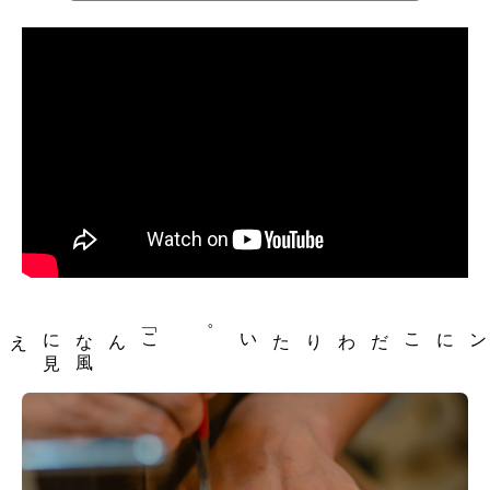
「こんな
風
に
見
えたい
え方、デザインにこだわりたい。