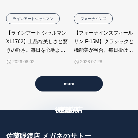
ラインアートシャルマン
フォーナインズ
【ラインアート シャルマン
【フォーナインズフィール
XL1762】上品な美しさと驚
サン F-15M】クラシックと
きの軽さ。毎日を心地よく
機能美が融合。毎日掛けた
彩る日本製レディースメガ
くなる2026年新作サングラ
2026.08.02
2026.07.28
ネ
ス
more
後藤寺店
本町店
穂波店
佐藤眼鏡店 メガネのサトー