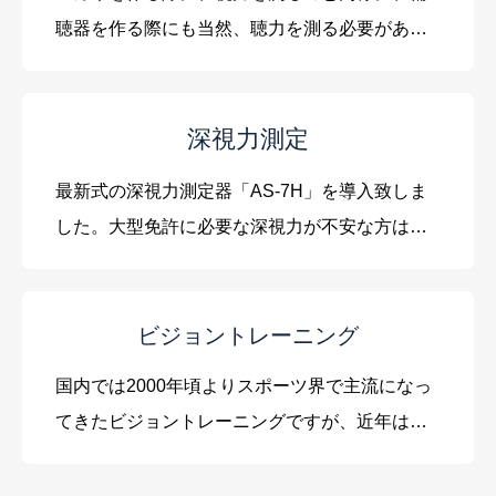
聴器を作る際にも当然、聴力を測る必要があり
ます。聴力測定を行わないと、自分にあった補
聴器を選ぶ事が出来ず、買ったものの 「上手く
聞こえない」「役に立たない」など、様々な問
深視力測定
題が起こりがちです。良い聞こえのため にも、
最新式の深視力測定器「AS-7H」を導入致しま
まず事前の聴力測定をおすすめします。
した。大型免許に必要な深視力が不安な方は、
ご相談ください。
ビジョントレーニング
国内では2000年頃よりスポーツ界で主流になっ
てきたビジョントレーニングですが、近年は子
供や高齢者にも脳力向上・維持としてその必要
性が求められてきています。 このスープリュー