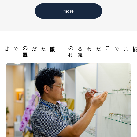
ムビジョンを継続的に体験することで視機能
more
（ビジョン）は、年齢を問わず効果が現れてき
ます。
眼鏡はただの
視力矯正器具
技
細部にまでこだ
職