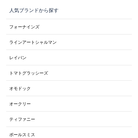
る”最強スポーツメガ
る最強スポーツゴー
き対応スポーツ用
人気ブランドから探す
ネ｜佐藤眼鏡店・福
グル｜佐藤眼鏡店・
ガネなら佐藤眼鏡
岡県飯塚市
福岡県飯塚市
（福岡・飯塚市）
フォーナインズ
ラインアートシャルマン
レイバン
トマトグラッシーズ
オモドック
オークリー
ティファニー
ポールスミス