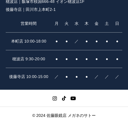
穂波店｜飯塚市枝国666-48 イオン穂波店1F
後藤寺店｜田川市上本町2-1
営業時間
月
火
水
木
金
土
日
本町店 10:00-18:00
●
●
／
●
●
●
●
穂波店 9:30-20:00
●
●
●
●
●
●
●
後藤寺店 10:00-15:00
／
●
●
●
／
／
／
© 2024 佐藤眼鏡店 メガネのサトー