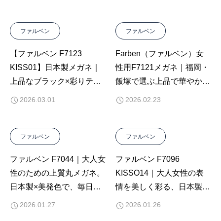
イウェア
ファルベン
ファルベン
【ファルベン F7123
Farben（ファルベン）女
KISS01】日本製メガネ｜
性用F7121メガネ｜福岡・
上品なブラック×彩りテン
飯塚で選ぶ上品で華やかな
プルで魅せる大人のアイウ
日本製アイウェア【佐藤眼
2026.03.01
2026.02.23
ェア
鏡店】
ファルベン
ファルベン
ファルベン F7044｜大人女
ファルベン F7096
性のための上質丸メガネ。
KISSO14｜大人女性の表
日本製×美発色で、毎日が
情を美しく彩る、日本製プ
もっと心地よく【佐藤眼鏡
レミアムメガネ【佐藤眼鏡
2026.01.27
2026.01.26
店 】
店】