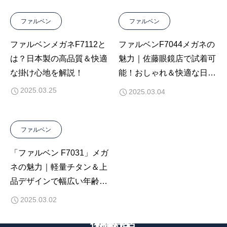
ファルベン
ファルベン
ファルベンメガネF7112と
ファルベンF7044メガネの
は？日本製の高品質＆快適
魅力｜佐藤眼鏡店で試着可
な掛け心地を解説！
能！おしゃれ＆快適な日本
製メガネ
2025.03.25
2025.03.04
ファルベン
「ファルベン F7031」メガ
ネの魅力｜軽量チタン＆上
品デザインで幅広い年齢層
に人気！
2025.03.02
後藤寺店
本町店
穂波店