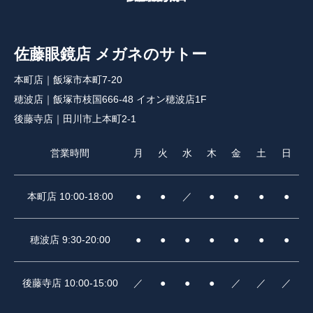
佐藤眼鏡店 メガネのサトー
本町店｜飯塚市本町7-20
穂波店｜飯塚市枝国666-48 イオン穂波店1F
後藤寺店｜田川市上本町2-1
営業時間
月
火
水
木
金
土
日
本町店 10:00-18:00
●
●
／
●
●
●
●
穂波店 9:30-20:00
●
●
●
●
●
●
●
後藤寺店 10:00-15:00
／
●
●
●
／
／
／