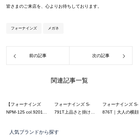
皆さまのご来店を、心よりお待ちしております。
フォーナインズ
メガネ
前の記事
次の記事
関連記事一覧
【フォーナインズ
フォーナインズ S-
フォーナインズ S-
NPM-125 col.9201】
791T上品さと掛け心
876T｜大人の横
掛け心地もデザイン
地を極めた女性用メ
格上げする、日本
も妥協しない。大人
ガネ｜遠近両用にも
メタルブロウの完
人気ブランドから探す
のための日本製メガ
おすすめの日本製ア
形【佐藤眼鏡店】