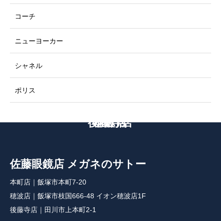
コーチ
ニューヨーカー
シャネル
ポリス
後藤寺店
本町店
穂波店
佐藤眼鏡店 メガネのサトー
本町店｜飯塚市本町7-20
穂波店｜飯塚市枝国666-48 イオン穂波店1F
後藤寺店｜田川市上本町2-1