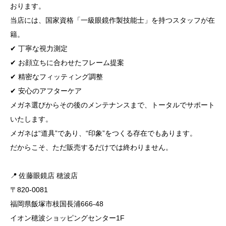
おります。
当店には、国家資格「一級眼鏡作製技能士」を持つスタッフが在
籍。
✔ 丁寧な視力測定
✔ お顔立ちに合わせたフレーム提案
✔ 精密なフィッティング調整
✔ 安心のアフターケア
メガネ選びからその後のメンテナンスまで、トータルでサポート
いたします。
メガネは“道具”であり、“印象”をつくる存在でもあります。
だからこそ、ただ販売するだけでは終わりません。
📍 佐藤眼鏡店 穂波店
〒820-0081
福岡県飯塚市枝国長浦666-48
イオン穂波ショッピングセンター1F