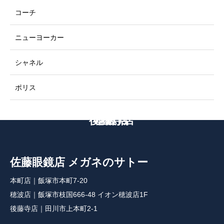
コーチ
ニューヨーカー
シャネル
ポリス
後藤寺店
本町店
穂波店
佐藤眼鏡店 メガネのサトー
本町店｜飯塚市本町7-20
穂波店｜飯塚市枝国666-48 イオン穂波店1F
後藤寺店｜田川市上本町2-1