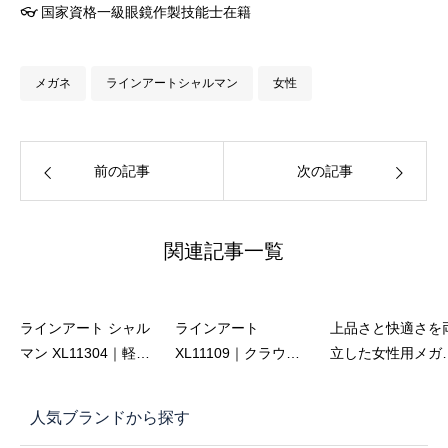
👓 国家資格一級眼鏡作製技能士在籍
メガネ
ラインアートシャルマン
女性
前の記事
次の記事
関連記事一覧
ラインアート シャル
ラインアート
上品さと快適さを
マン XL11304｜軽さ
XL11109｜クラウン
立した女性用メガ
と美しさを極めた、
パント×遠近両用 軽
ラインアートシャ
大人女性のための日
さと上質を兼ね備え
マンXL11319【佐
人気ブランドから探す
本製メガネ【佐藤眼
たメガネ
眼鏡店・福岡県飯