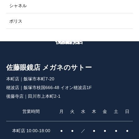
シャネル
ポリス
後藤寺店
本町店
穂波店
佐藤眼鏡店 メガネのサトー
本町店｜飯塚市本町7-20
穂波店｜飯塚市枝国666-48 イオン穂波店1F
後藤寺店｜田川市上本町2-1
営業時間
月
火
水
木
金
土
日
本町店 10:00-18:00
●
●
／
●
●
●
●