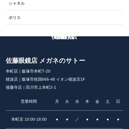
シャネル
ポリス
後藤寺店
本町店
穂波店
佐藤眼鏡店 メガネのサトー
本町店｜飯塚市本町7-20
穂波店｜飯塚市枝国666-48 イオン穂波店1F
後藤寺店｜田川市上本町2-1
営業時間
月
火
水
木
金
土
日
本町店 10:00-18:00
●
●
／
●
●
●
●