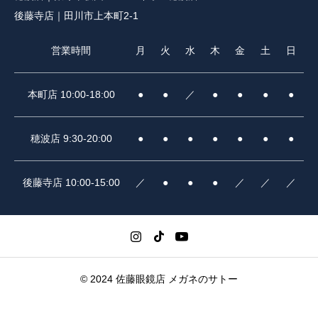
後藤寺店｜田川市上本町2-1
営業時間
月
火
水
木
金
土
日
本町店 10:00-18:00
●
●
／
●
●
●
●
穂波店 9:30-20:00
●
●
●
●
●
●
●
後藤寺店 10:00-15:00
／
●
●
●
／
／
／
© 2024 佐藤眼鏡店 メガネのサトー



