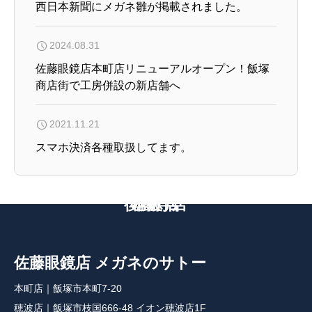
西日本新聞にメガネ雛が掲載されました。
2024.08.31
佐藤眼鏡店本町店リニューアルオープン！飯塚
商店街で工房併設の新店舗へ
2021.11.21
スマホ決済各種取扱してます。
後藤寺店
本町店
穂波店
佐藤眼鏡店 メガネのサトー
本町店｜飯塚市本町7-20
穂波店｜飯塚市枝国666-48 イオン穂波店1F