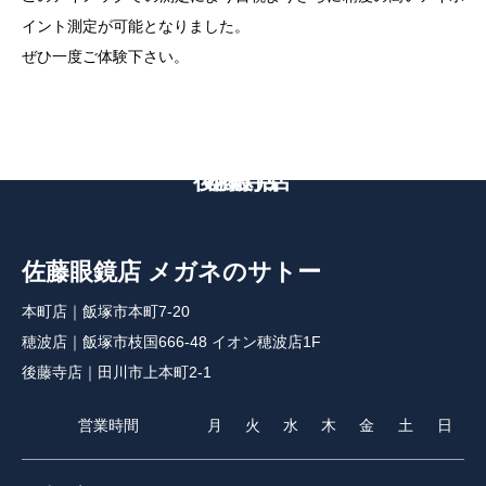
イント測定が可能となりました。
ぜひ一度ご体験下さい。
後藤寺店
本町店
穂波店
佐藤眼鏡店 メガネのサトー
本町店｜飯塚市本町7-20
穂波店｜飯塚市枝国666-48 イオン穂波店1F
後藤寺店｜田川市上本町2-1
営業時間
月
火
水
木
金
土
日